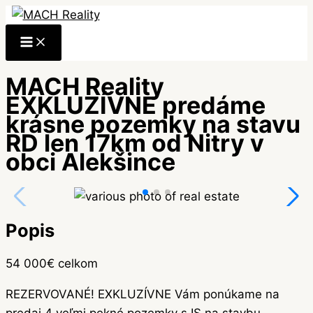
Preskočiť
Main
Menu
na
obsah
MACH Reality
EXKLUZÍVNE predáme
krásne pozemky na stavu
RD len 17km od Nitry v
obci Alekšince
Popis
54 000€ celkom
REZERVOVANÉ! EXKLUZÍVNE Vám ponúkame na
predaj 4 veľmi pekné pozemky s IS na stavbu